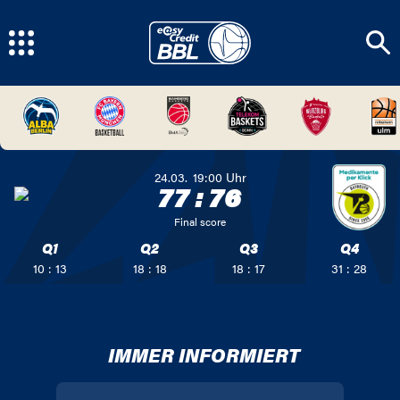
24.03.
19:00
Uhr
77
:
76
Final score
Q1
Q2
Q3
Q4
10 : 13
18 : 18
18 : 17
31 : 28
IMMER INFORMIERT