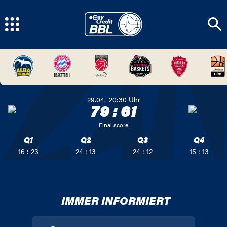
29.04.
20:30
Uhr
79
:
61
Final score
Q1
Q2
Q3
Q4
16 : 23
24 : 13
24 : 12
15 : 13
IMMER INFORMIERT