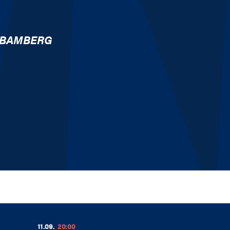
 BAMBERG
11.09.
20:00
1