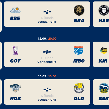
-
:
-
BRE
1. Runde
BRA
HA
VORBERICHT
12.09.
20:00
-
:
-
1. Runde
GOT
MBC
KIR
VORBERICHT
13.09.
18:00
-
:
-
1. Runde
HDB
OLD
BER
VORBERICHT