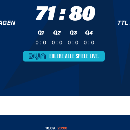
71
:
80
AGEN
TTL
Q1
Q2
Q3
Q4
0 : 0
0 : 0
0 : 0
0 : 0
ERLEBE ALLE
SPIELE LIVE.
10.09.
20:00