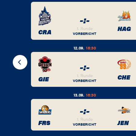
-
:
-
BER
HAG
1. Runde
CRA
VORBERICHT
12.09.
18:30
-
:
-
BER
1. Runde
CHE
GIE
VORBERICHT
13.09.
16:30
-
:
-
BER
1. Runde
FRS
JEN
VORBERICHT