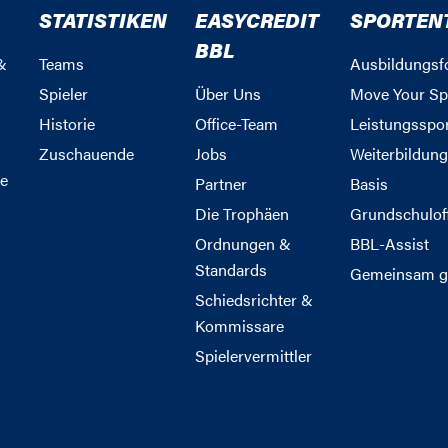
STATISTIKEN
EASYCREDIT
SPORTEN
BBL
&
Teams
Ausbildungsf
Spieler
Über Uns
Move Your Sp
Historie
Office-Team
Leistungsspo
Zuschauende
Jobs
Weiterbildun
e
Partner
Basis
Die Trophäen
Grundschulof
Ordnungen &
BBL-Assist
Standards
Gemeinsam g
Schiedsrichter &
Kommissare
Spielervermittler