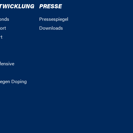
TWICKLUNG
PRESSE
onds
Pressespiegel
ort
Downloads
rt
g
fensive
egen Doping