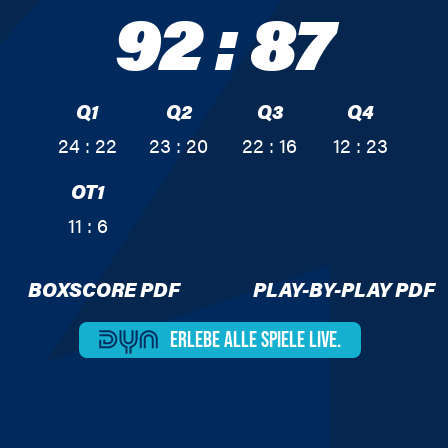
92
:
87
Q1
Q2
Q3
Q4
24 : 22
23 : 20
22 : 16
12 : 23
OT1
11 : 6
BOXSCORE PDF
PLAY-BY-PLAY PDF
ERLEBE ALLE
SPIELE LIVE.