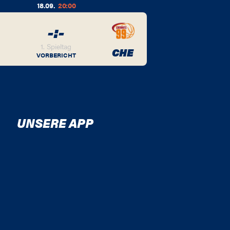
18.09.
20:00
-
:
-
BER
V
1. Spieltag
CHE
VORBERICHT
UNSERE APP