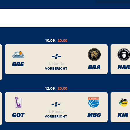
10.09.
20:00
-
:
-
BRE
1. Runde
BRA
HA
VORBERICHT
12.09.
20:00
-
:
-
1. Runde
GOT
MBC
KIR
VORBERICHT