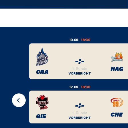
10.09.
18:30
-
:
-
BER
HAG
1. Runde
CRA
VORBERICHT
12.09.
18:30
-
:
-
BER
1. Runde
CHE
GIE
VORBERICHT