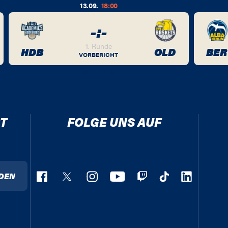
13.09.
18:00
-
:
-
1. Runde
HDB
OLD
BER
VORBERICHT
T
FOLGE UNS AUF
DEN