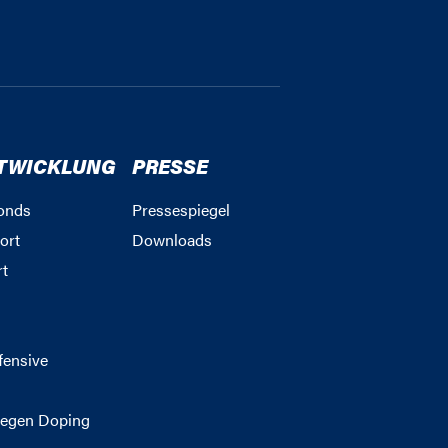
TWICKLUNG
PRESSE
onds
Pressespiegel
ort
Downloads
rt
g
fensive
egen Doping