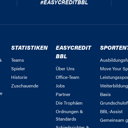
#EASYCREDITBBL
STATISTIKEN
EASYCREDIT
SPORTEN
BBL
&
Teams
Ausbildungsf
Spieler
Über Uns
Move Your Sp
Historie
Office-Team
Leistungsspo
Zuschauende
Jobs
Weiterbildun
e
Partner
Basis
Die Trophäen
Grundschulof
Ordnungen &
BBL-Assist
Standards
Gemeinsam g
Schiedsrichter &