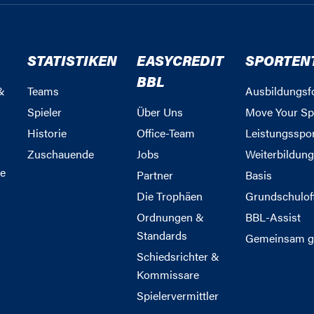
STATISTIKEN
EASYCREDIT
SPORTEN
BBL
&
Teams
Ausbildungsf
Spieler
Über Uns
Move Your Sp
Historie
Office-Team
Leistungsspo
Zuschauende
Jobs
Weiterbildun
e
Partner
Basis
Die Trophäen
Grundschulof
Ordnungen &
BBL-Assist
Standards
Gemeinsam g
Schiedsrichter &
Kommissare
Spielervermittler