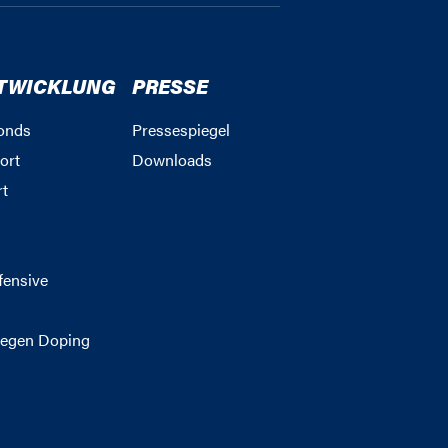
TWICKLUNG
PRESSE
onds
Pressespiegel
ort
Downloads
rt
g
fensive
egen Doping