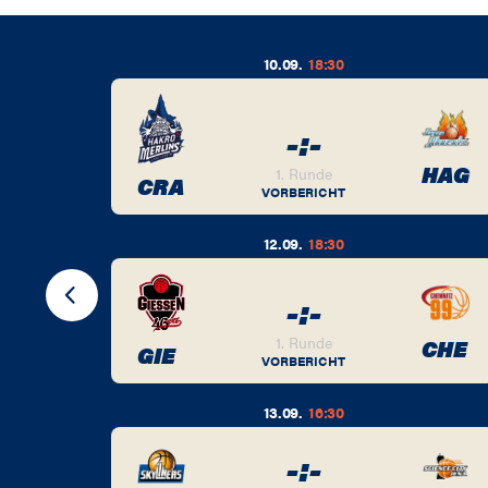
10.09.
18:30
-
:
-
BER
HAG
1. Runde
CRA
VORBERICHT
12.09.
18:30
-
:
-
BER
1. Runde
CHE
GIE
VORBERICHT
13.09.
16:30
-
:
-
BER