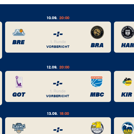
10.09.
20:00
-
:
-
BRE
1. Runde
BRA
HA
VORBERICHT
12.09.
20:00
-
:
-
1. Runde
GOT
MBC
KIR
VORBERICHT
13.09.
18:00
-
:
-