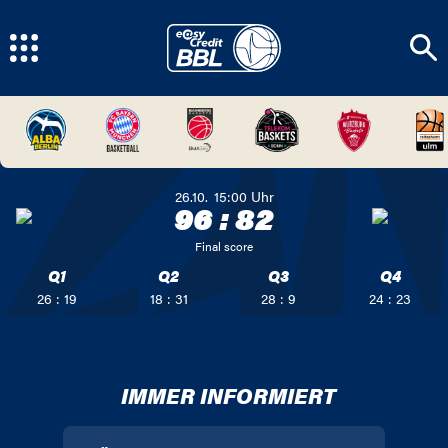
26.10.
15:00
Uhr
96
:
82
Final score
Q1
Q2
Q3
Q4
26 : 19
18 : 31
28 : 9
24 : 23
IMMER INFORMIERT