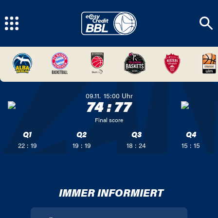
09.11.
15:00
Uhr
74
:
77
Final score
Q1
Q2
Q3
Q4
22 : 19
19 : 19
18 : 24
15 : 15
IMMER INFORMIERT