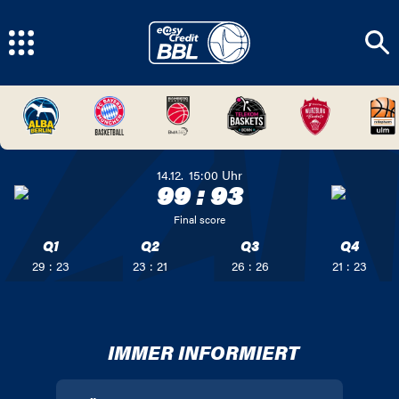
14.12.
15:00
Uhr
99
:
93
Final score
Q1
Q2
Q3
Q4
29 : 23
23 : 21
26 : 26
21 : 23
IMMER INFORMIERT