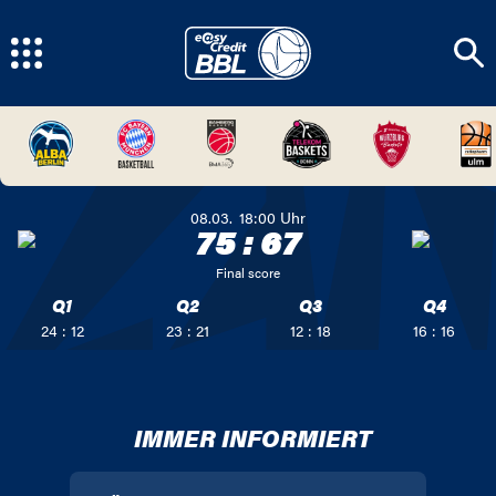
08.03.
18:00
Uhr
75
:
67
Final score
Q1
Q2
Q3
Q4
24 : 12
23 : 21
12 : 18
16 : 16
IMMER INFORMIERT