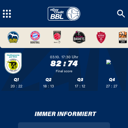
03.10.
17:30
Uhr
82
:
74
Final score
Q1
Q2
Q3
Q4
20 : 22
18 : 13
17 : 12
27 : 27
IMMER INFORMIERT