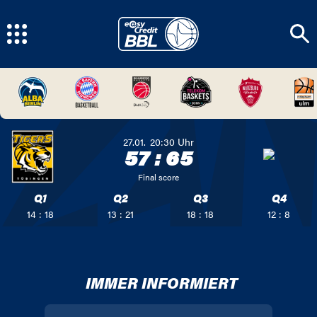
27.01.
20:30
Uhr
57
:
65
Final score
Q1
Q2
Q3
Q4
14 : 18
13 : 21
18 : 18
12 : 8
IMMER INFORMIERT