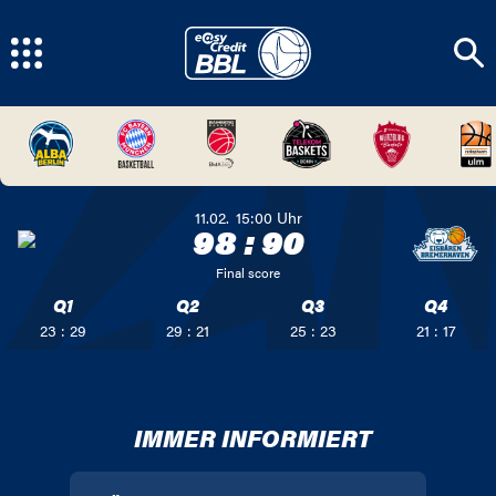
11.02.
15:00
Uhr
98
:
90
Final score
Q1
Q2
Q3
Q4
23 : 29
29 : 21
25 : 23
21 : 17
IMMER INFORMIERT