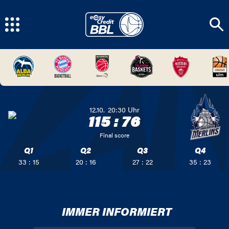
12.10.
20:30
Uhr
115
:
76
Final score
Q1
Q2
Q3
Q4
33 : 15
20 : 16
27 : 22
35 : 23
IMMER INFORMIERT