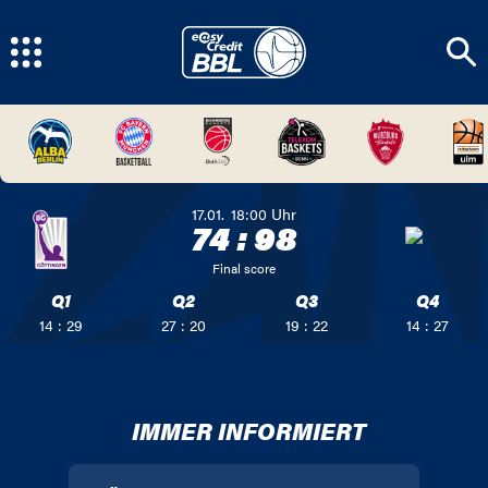
17.01.
18:00
Uhr
74
:
98
Final score
Q1
Q2
Q3
Q4
14 : 29
27 : 20
19 : 22
14 : 27
IMMER INFORMIERT