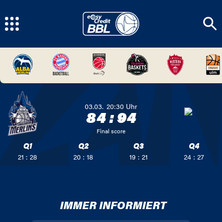
03.03.
20:30
Uhr
84
:
94
Final score
Q1
Q2
Q3
Q4
21 : 28
20 : 18
19 : 21
24 : 27
IMMER INFORMIERT