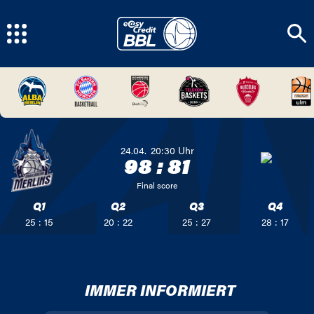
24.04.
20:30
Uhr
98
:
81
Final score
Q1
Q2
Q3
Q4
25 : 15
20 : 22
25 : 27
28 : 17
IMMER INFORMIERT