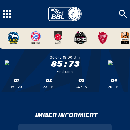
30.04.
19:00
Uhr
85
:
73
Final score
Q1
Q2
Q3
Q4
18 : 20
23 : 19
24 : 15
20 : 19
IMMER INFORMIERT