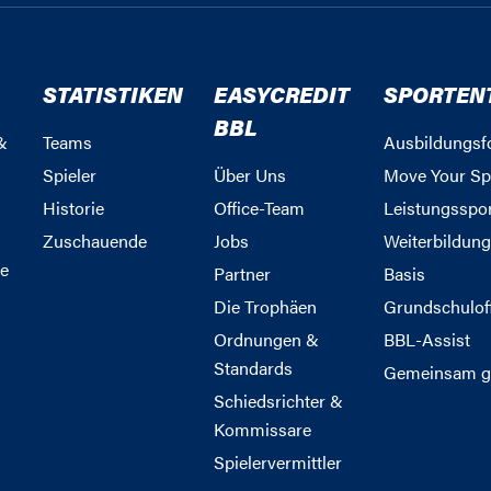
STATISTIKEN
EASYCREDIT
SPORTEN
BBL
&
Teams
Ausbildungsf
Spieler
Über Uns
Move Your Sp
Historie
Office-Team
Leistungsspo
Zuschauende
Jobs
Weiterbildun
e
Partner
Basis
Die Trophäen
Grundschulof
Ordnungen &
BBL-Assist
Standards
Gemeinsam g
Schiedsrichter &
Kommissare
Spielervermittler