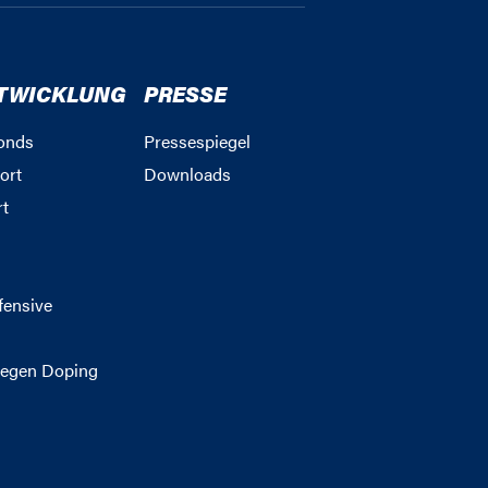
TWICKLUNG
PRESSE
onds
Pressespiegel
ort
Downloads
rt
g
fensive
egen Doping