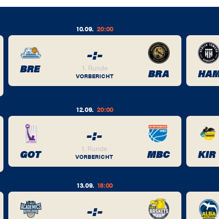
10.09.
20:00
-
:
-
BRE
1. Runde
BRA
HA
VORBERICHT
12.09.
20:00
-
:
-
1. Runde
GOT
MBC
KIR
VORBERICHT
13.09.
18:00
-
:
-