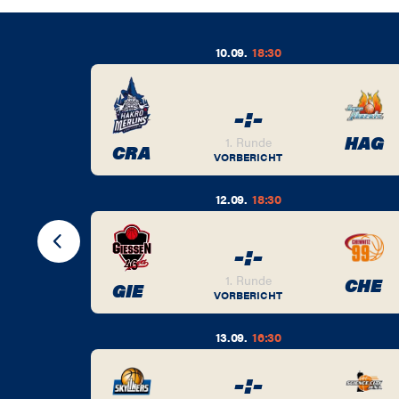
10.09.
18:30
-
:
-
BER
HAG
1. Runde
CRA
VORBERICHT
12.09.
18:30
-
:
-
BER
1. Runde
CHE
GIE
VORBERICHT
13.09.
16:30
-
:
-
BER