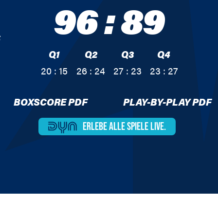
96
:
89
S
Q1
Q2
Q3
Q4
20 : 15
26 : 24
27 : 23
23 : 27
BOXSCORE PDF
PLAY-BY-PLAY PDF
ERLEBE ALLE
SPIELE LIVE.