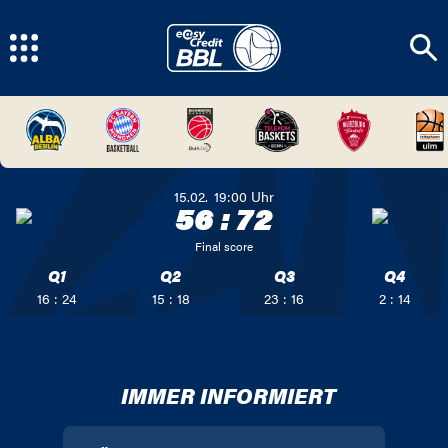
15.02.
19:00
Uhr
56
:
72
Final score
Q1
Q2
Q3
Q4
16 : 24
15 : 18
23 : 16
2 : 14
IMMER INFORMIERT