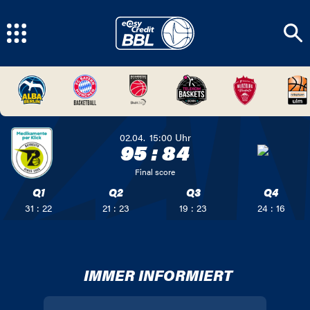
02.04.
15:00
Uhr
95
:
84
Final score
Q1
Q2
Q3
Q4
31 : 22
21 : 23
19 : 23
24 : 16
IMMER INFORMIERT