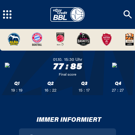
01.10.
15:30
Uhr
77
:
85
Final score
Q1
Q2
Q3
Q4
19 : 19
16 : 22
15 : 17
27 : 27
IMMER INFORMIERT