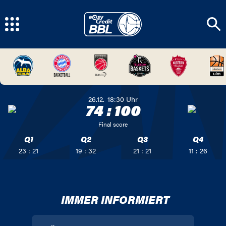
26.12.
18:30
Uhr
74
:
100
Final score
Q1
Q2
Q3
Q4
23 : 21
19 : 32
21 : 21
11 : 26
IMMER INFORMIERT