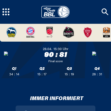
28.04.
15:30
Uhr
90
:
81
Final score
Q1
Q2
Q3
Q4
34 : 14
15 : 17
15 : 19
26 : 31
IMMER INFORMIERT