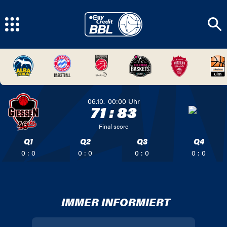
06.10.
00:00
Uhr
71
:
83
Final score
Q1
Q2
Q3
Q4
0 : 0
0 : 0
0 : 0
0 : 0
IMMER INFORMIERT