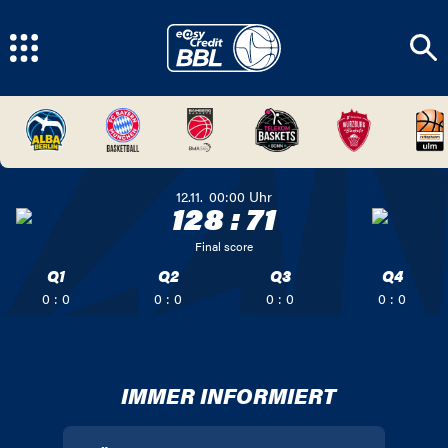
12.11.
00:00
Uhr
128
:
71
Final score
Q1
Q2
Q3
Q4
0 : 0
0 : 0
0 : 0
0 : 0
IMMER INFORMIERT