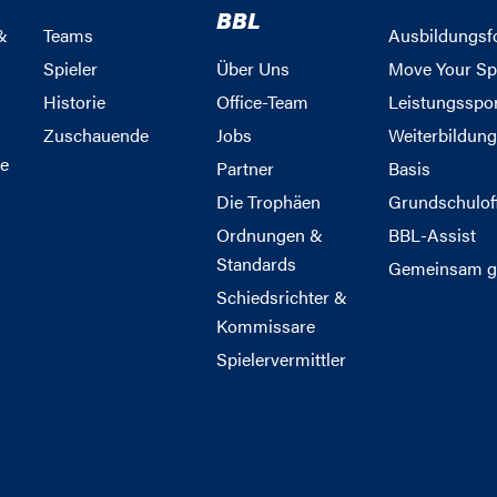
BBL
&
Teams
Ausbildungsf
Spieler
Über Uns
Move Your Sp
Historie
Office-Team
Leistungsspo
Zuschauende
Jobs
Weiterbildun
e
Partner
Basis
Die Trophäen
Grundschulof
Ordnungen &
BBL-Assist
Standards
Gemeinsam g
Schiedsrichter &
Kommissare
Spielervermittler