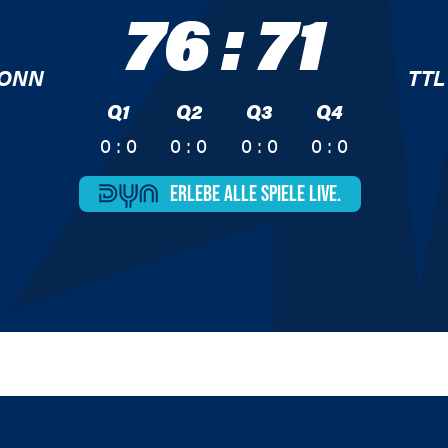
76
:
71
BONN
TTL
Q1
Q2
Q3
Q4
0 : 0
0 : 0
0 : 0
0 : 0
ERLEBE ALLE
SPIELE LIVE.