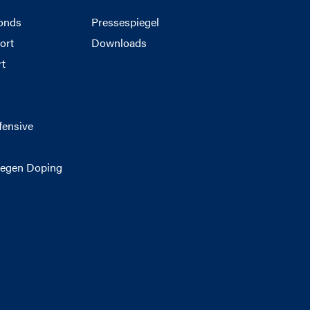
onds
Pressespiegel
ort
Downloads
rt
g
fensive
egen Doping