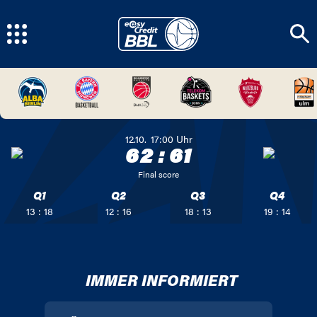
12.10.
17:00
Uhr
62
:
61
Final score
Q1
Q2
Q3
Q4
13 : 18
12 : 16
18 : 13
19 : 14
IMMER INFORMIERT