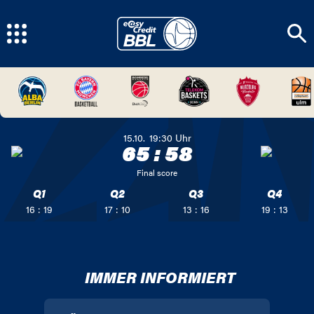
15.10.
19:30
Uhr
65
:
58
Final score
Q1
Q2
Q3
Q4
16 : 19
17 : 10
13 : 16
19 : 13
IMMER INFORMIERT