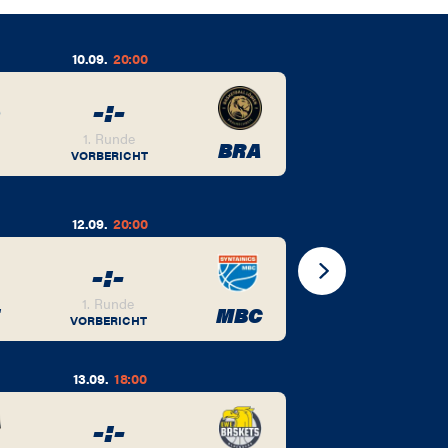
10.09.
20:00
1
-
:
-
1. Runde
BRA
BER
VORBERICHT
V
1
12.09.
20:00
-
:
-
BON
V
1. Runde
MBC
VORBERICHT
2
13.09.
18:00
-
:
-
FCB
V