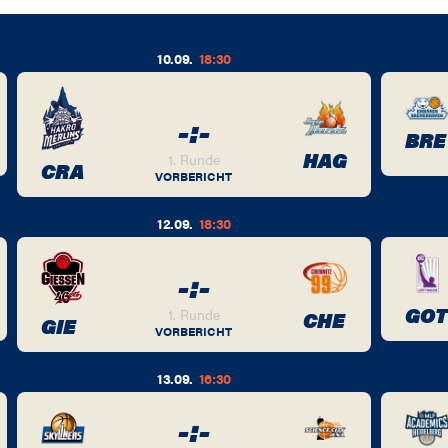
10.09.
18:30
-
:
-
BRE
HAG
1. Runde
CRA
VORBERICHT
12.09.
18:30
-
:
-
GOT
1. Runde
CHE
GIE
VORBERICHT
13.09.
16:30
-
:
-