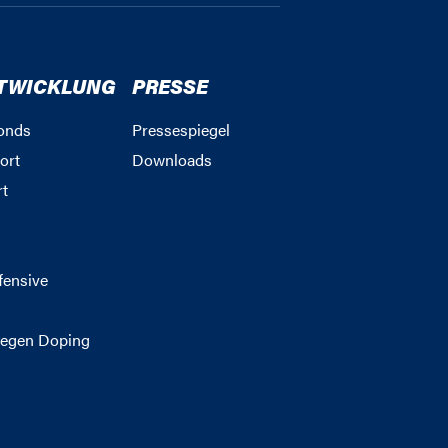
TWICKLUNG
PRESSE
onds
Pressespiegel
ort
Downloads
rt
g
fensive
egen Doping