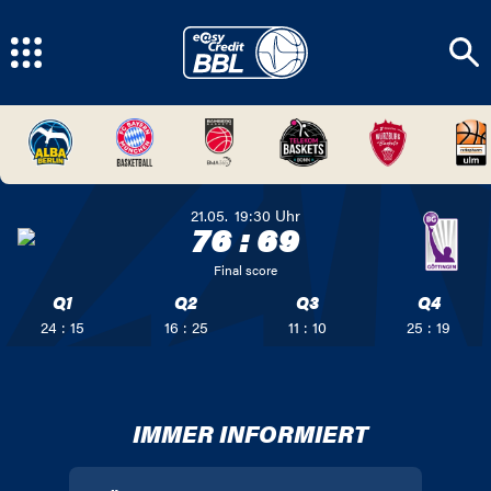
21.05.
19:30
Uhr
76
:
69
Final score
Q1
Q2
Q3
Q4
24 : 15
16 : 25
11 : 10
25 : 19
IMMER INFORMIERT