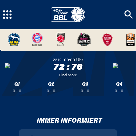
22.12.
00:00
Uhr
72
:
76
Final score
Q1
Q2
Q3
Q4
0 : 0
0 : 0
0 : 0
0 : 0
IMMER INFORMIERT