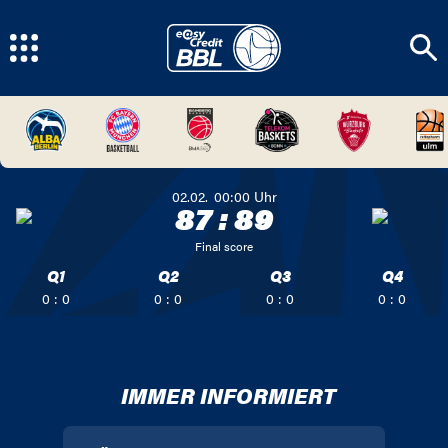
02.02.
00:00
Uhr
87
:
89
Final score
Q1
Q2
Q3
Q4
0 : 0
0 : 0
0 : 0
0 : 0
IMMER INFORMIERT