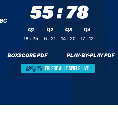
55
:
78
 BC
Q1
Q2
Q3
Q4
18 : 25
6 : 21
14 : 20
17 : 12
BOXSCORE PDF
PLAY-BY-PLAY PDF
ERLEBE ALLE
SPIELE LIVE.