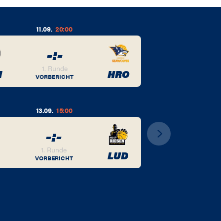
11.09.
20:00
-
:
-
1. Runde
M
HRO
VORBERICHT
13.09.
15:00
-
:
-
1. Runde
LUD
VORBERICHT