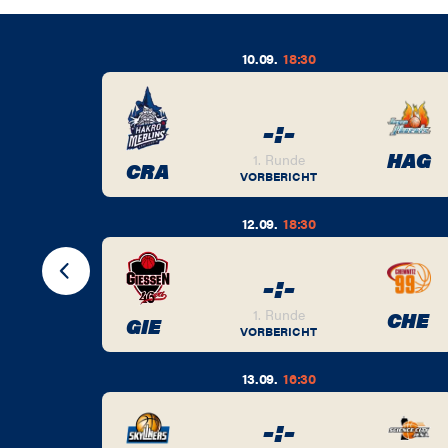
10.09.
18:30
-
:
-
BER
HAG
1. Runde
CRA
VORBERICHT
12.09.
18:30
-
:
-
BER
1. Runde
CHE
GIE
VORBERICHT
13.09.
16:30
-
:
-
BER