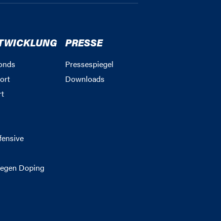
TWICKLUNG
PRESSE
onds
Pressespiegel
ort
Downloads
rt
g
fensive
egen Doping