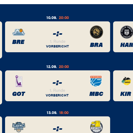
10.09.
20:00
-
:
-
BRE
1. Runde
BRA
HA
VORBERICHT
12.09.
20:00
-
:
-
1. Runde
GOT
MBC
KIR
VORBERICHT
13.09.
18:00
-
:
-