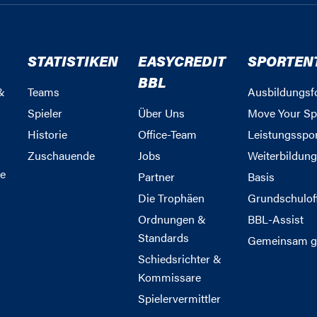
STATISTIKEN
EASYCREDIT
SPORTEN
BBL
&
Teams
Ausbildungsf
Spieler
Über Uns
Move Your Sp
Historie
Office-Team
Leistungsspo
Zuschauende
Jobs
Weiterbildun
e
Partner
Basis
Die Trophäen
Grundschulof
Ordnungen &
BBL-Assist
Standards
Gemeinsam g
Schiedsrichter &
Kommissare
Spielervermittler