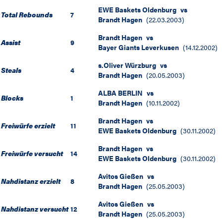
EWE Baskets Oldenburg
vs
Total Rebounds
7
Brandt Hagen
(
22.03.2003
)
Brandt Hagen
vs
Assist
9
Bayer Giants Leverkusen
(
14.12.2002
)
s.Oliver Würzburg
vs
Steals
4
Brandt Hagen
(
20.05.2003
)
ALBA BERLIN
vs
Blocks
1
Brandt Hagen
(
10.11.2002
)
Brandt Hagen
vs
Freiwürfe erzielt
11
EWE Baskets Oldenburg
(
30.11.2002
)
Brandt Hagen
vs
Freiwürfe versucht
14
EWE Baskets Oldenburg
(
30.11.2002
)
Avitos Gießen
vs
Nahdistanz erzielt
8
Brandt Hagen
(
25.05.2003
)
Avitos Gießen
vs
Nahdistanz versucht
12
Brandt Hagen
(
25.05.2003
)