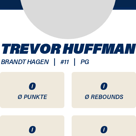
TREVOR HUFFMAN
|
|
BRANDT HAGEN
#
11
PG
0
0
Ø PUNKTE
Ø REBOUNDS
0
0