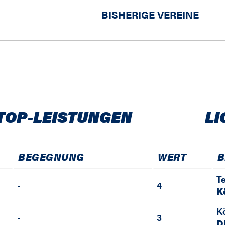
BISHERIGE VEREINE
TOP-LEISTUNGEN
LI
BEGEGNUNG
WERT
B
T
-
4
K
K
-
3
D