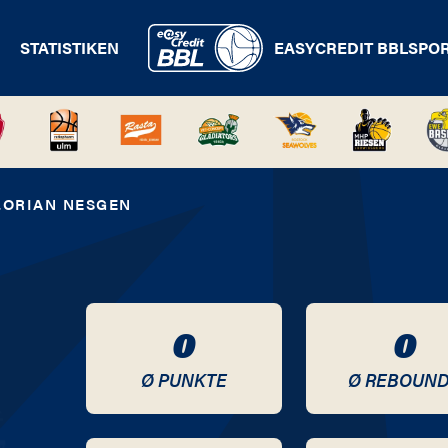
STATISTIKEN
EASYCREDIT BBL
SPO
LORIAN NESGEN
0
0
Ø PUNKTE
Ø REBOUN