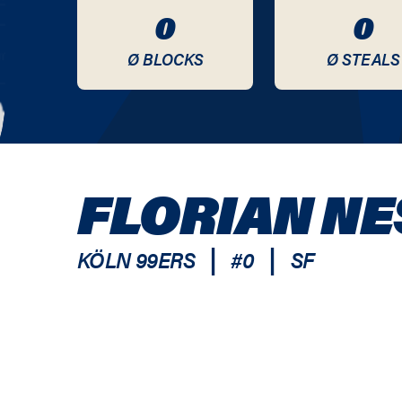
0
0
Ø BLOCKS
Ø STEALS
FLORIAN N
|
|
KÖLN 99ERS
#
0
SF