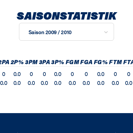
SAISONSTATISTIK
Saison 2009 / 2010
2PA
2P%
3PM
3PA
3P%
FGM
FGA
FG%
FTM
FT
0
0.0
0
0
0.0
0
0
0.0
0
0
0.0
0.0
0.0
0.0
0.0
0.0
0.0
0.0
0.0
0.0