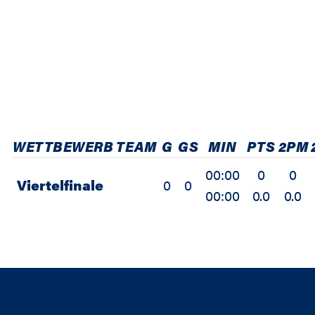
WETTBEWERB
TEAM
G
GS
MIN
PTS
2PM
00:00
0
0
Viertelfinale
0
0
00:00
0.0
0.0