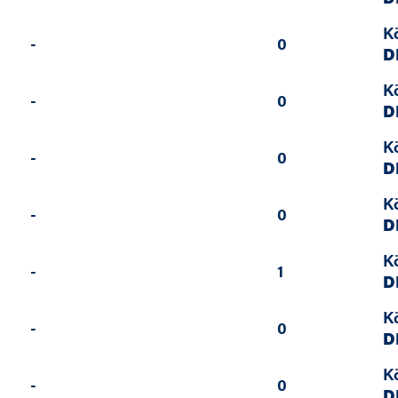
K
-
0
D
K
-
0
D
K
-
0
D
K
-
0
D
K
-
1
D
K
-
0
D
K
-
0
D