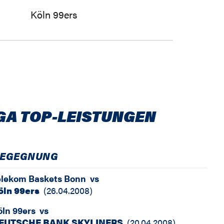
Köln 99ers
GA TOP-LEISTUNGEN
EGEGNUNG
elekom Baskets Bonn
vs
öln 99ers
(
26.04.2008
)
öln 99ers
vs
EUTSCHE BANK SKYLINERS
(
20.04.2008
)