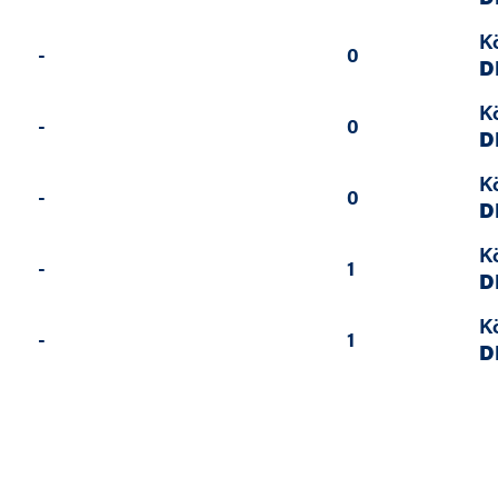
K
-
0
D
K
-
0
D
K
-
0
D
K
-
1
D
K
-
1
D