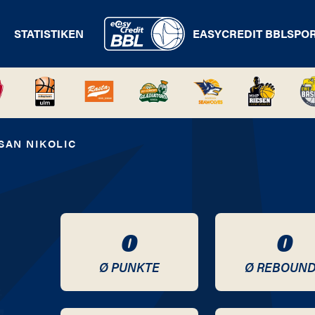
STATISTIKEN
EASYCREDIT BBL
SPO
SAN NIKOLIC
0
0
Ø PUNKTE
Ø REBOUN