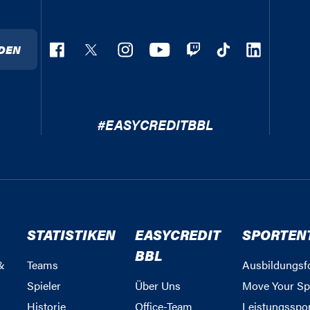
DEN
#EASYCREDITBBL
STATISTIKEN
EASYCREDIT
SPORTEN
BBL
&
Teams
Ausbildungsf
Spieler
Über Uns
Move Your Sp
Historie
Office-Team
Leistungsspo