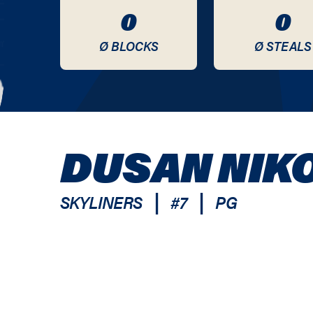
0
0
Ø BLOCKS
Ø STEALS
DUSAN NIKO
|
|
SKYLINERS
#
7
PG