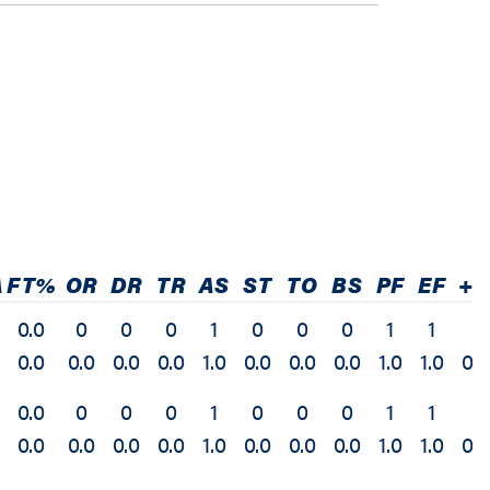
A
FT%
OR
DR
TR
AS
ST
TO
BS
PF
EF
+/
0.0
0
0
0
1
0
0
0
1
1
0.0
0.0
0.0
0.0
1.0
0.0
0.0
0.0
1.0
1.0
0.0
0.0
0
0
0
1
0
0
0
1
1
0.0
0.0
0.0
0.0
1.0
0.0
0.0
0.0
1.0
1.0
0.0