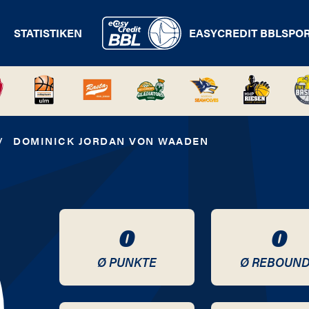
STATISTIKEN
EASYCREDIT BBL
SPO
/
DOMINICK JORDAN VON WAADEN
0
0
Ø PUNKTE
Ø REBOUN