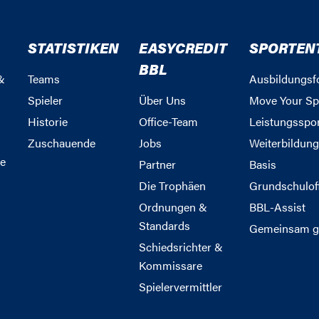
STATISTIKEN
EASYCREDIT
SPORTEN
BBL
&
Teams
Ausbildungsf
Spieler
Über Uns
Move Your Sp
Historie
Office-Team
Leistungsspo
Zuschauende
Jobs
Weiterbildun
e
Partner
Basis
Die Trophäen
Grundschulof
Ordnungen &
BBL-Assist
Standards
Gemeinsam g
Schiedsrichter &
Kommissare
Spielervermittler