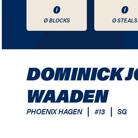
0
0
Ø BLOCKS
Ø STEALS
DOMINICK 
WAADEN
|
|
PHOENIX HAGEN
#
13
SG