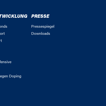
TWICKLUNG
PRESSE
onds
Pressespiegel
ort
Downloads
rt
g
fensive
egen Doping