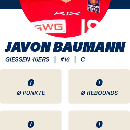
JAVON BAUMANN
|
|
GIESSEN 46ERS
#
16
C
0
0
Ø PUNKTE
Ø REBOUNDS
0
0