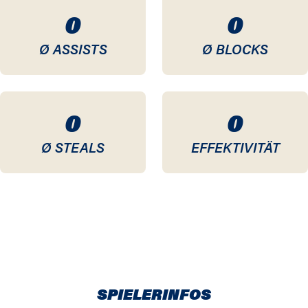
0
0
Ø ASSISTS
Ø BLOCKS
0
0
Ø STEALS
EFFEKTIVITÄT
SPIELERINFOS