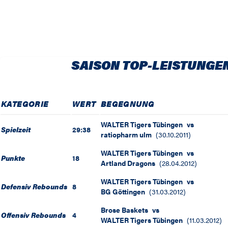
SAISON TOP-LEISTUNGE
KATEGORIE
WERT
BEGEGNUNG
WALTER Tigers Tübingen
vs
Spielzeit
29:38
ratiopharm ulm
(
30.10.2011
)
WALTER Tigers Tübingen
vs
Punkte
18
Artland Dragons
(
28.04.2012
)
WALTER Tigers Tübingen
vs
Defensiv Rebounds
8
BG Göttingen
(
31.03.2012
)
Brose Baskets
vs
Offensiv Rebounds
4
WALTER Tigers Tübingen
(
11.03.2012
)