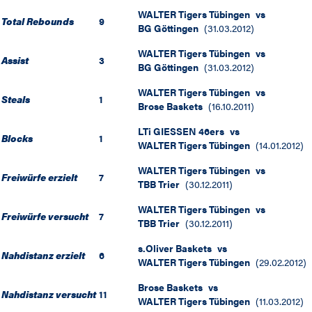
WALTER Tigers Tübingen
vs
Total Rebounds
9
BG Göttingen
(
31.03.2012
)
WALTER Tigers Tübingen
vs
Assist
3
BG Göttingen
(
31.03.2012
)
WALTER Tigers Tübingen
vs
Steals
1
Brose Baskets
(
16.10.2011
)
LTi GIESSEN 46ers
vs
Blocks
1
WALTER Tigers Tübingen
(
14.01.2012
)
WALTER Tigers Tübingen
vs
Freiwürfe erzielt
7
TBB Trier
(
30.12.2011
)
WALTER Tigers Tübingen
vs
Freiwürfe versucht
7
TBB Trier
(
30.12.2011
)
s.Oliver Baskets
vs
Nahdistanz erzielt
6
WALTER Tigers Tübingen
(
29.02.2012
)
Brose Baskets
vs
Nahdistanz versucht
11
WALTER Tigers Tübingen
(
11.03.2012
)