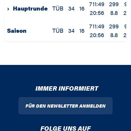
711:49
299
95
›
Hauptrunde
TÜB
34
16
20:56
8.8
2.
711:49
299
95
Saison
TÜB
34
16
20:56
8.8
2.
IMMER INFORMIERT
FÜR DEN NEWSLETTER ANMELDEN
FOLGE UNS AUF