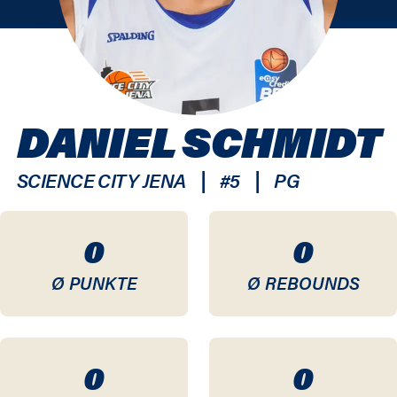
DANIEL SCHMIDT
|
|
SCIENCE CITY JENA
#
5
PG
0
0
Ø PUNKTE
Ø REBOUNDS
0
0