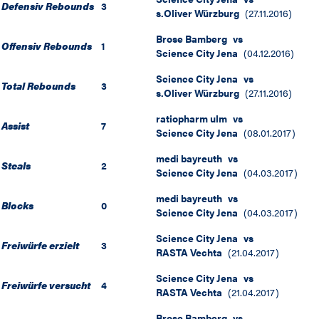
Defensiv Rebounds
3
s.Oliver Würzburg
(
27.11.2016
)
Brose Bamberg
vs
Offensiv Rebounds
1
Science City Jena
(
04.12.2016
)
Science City Jena
vs
Total Rebounds
3
s.Oliver Würzburg
(
27.11.2016
)
ratiopharm ulm
vs
Assist
7
Science City Jena
(
08.01.2017
)
medi bayreuth
vs
Steals
2
Science City Jena
(
04.03.2017
)
medi bayreuth
vs
Blocks
0
Science City Jena
(
04.03.2017
)
Science City Jena
vs
Freiwürfe erzielt
3
RASTA Vechta
(
21.04.2017
)
Science City Jena
vs
Freiwürfe versucht
4
RASTA Vechta
(
21.04.2017
)
Brose Bamberg
vs