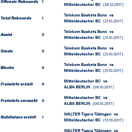
Offensiv Rebounds
1
Mitteldeutscher BC
(
26.12.2017
)
Telekom Baskets Bonn
vs
Total Rebounds
1
Mitteldeutscher BC
(
21.10.2017
)
Telekom Baskets Bonn
vs
Assist
0
Mitteldeutscher BC
(
21.10.2017
)
Telekom Baskets Bonn
vs
Steals
0
Mitteldeutscher BC
(
21.10.2017
)
Telekom Baskets Bonn
vs
Blocks
0
Mitteldeutscher BC
(
21.10.2017
)
Mitteldeutscher BC
vs
Freiwürfe erzielt
0
ALBA BERLIN
(
08.10.2017
)
Mitteldeutscher BC
vs
Freiwürfe versucht
0
ALBA BERLIN
(
08.10.2017
)
WALTER Tigers Tübingen
vs
Nahdistanz erzielt
1
Mitteldeutscher BC
(
13.10.2017
)
WALTER Tigers Tübingen
vs