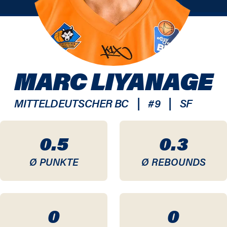
MARC LIYANAGE
|
|
MITTELDEUTSCHER BC
#
9
SF
0.5
0.3
Ø PUNKTE
Ø REBOUNDS
0
0