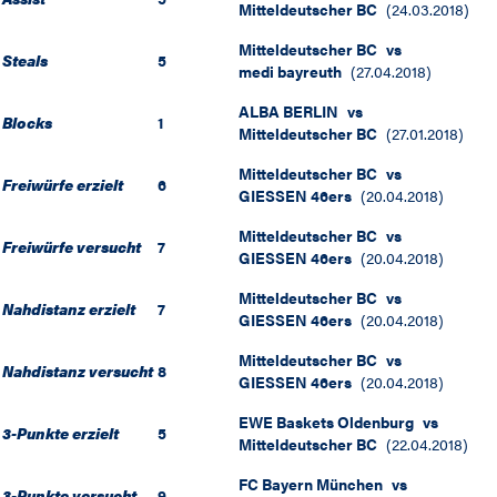
Mitteldeutscher BC
(
24.03.2018
)
Mitteldeutscher BC
vs
Steals
5
medi bayreuth
(
27.04.2018
)
ALBA BERLIN
vs
Blocks
1
Mitteldeutscher BC
(
27.01.2018
)
Mitteldeutscher BC
vs
Freiwürfe erzielt
6
GIESSEN 46ers
(
20.04.2018
)
Mitteldeutscher BC
vs
Freiwürfe versucht
7
GIESSEN 46ers
(
20.04.2018
)
Mitteldeutscher BC
vs
Nahdistanz erzielt
7
GIESSEN 46ers
(
20.04.2018
)
Mitteldeutscher BC
vs
Nahdistanz versucht
8
GIESSEN 46ers
(
20.04.2018
)
EWE Baskets Oldenburg
vs
3-Punkte erzielt
5
Mitteldeutscher BC
(
22.04.2018
)
FC Bayern München
vs
3-Punkte versucht
9