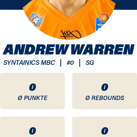
ANDREW WARREN
|
|
SYNTAINICS MBC
#
0
SG
0
0
Ø PUNKTE
Ø REBOUNDS
0
0