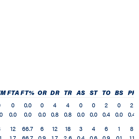
TM
FTA
FT%
OR
DR
TR
AS
ST
TO
BS
PF
0
0
0.0
0
4
4
0
0
2
0
2
.0
0.0
0.0
0.0
0.8
0.8
0.0
0.0
0.4
0.0
0.4
8
12
66.7
6
12
18
3
4
6
1
8
1
1.7
66.7
0.9
1.7
2.6
0.4
0.6
0.9
0.1
1.1