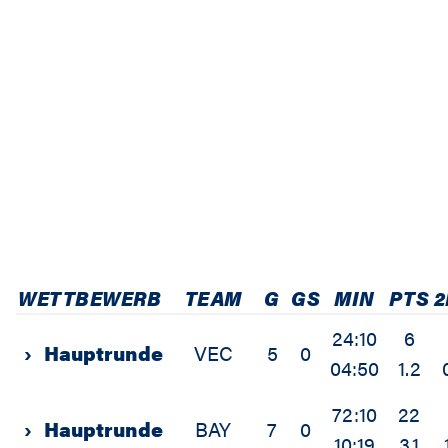
WETTBEWERB
TEAM
G
GS
MIN
PTS
2
24:10
6
›
Hauptrunde
VEC
5
0
04:50
1.2
72:10
22
›
Hauptrunde
BAY
7
0
10:19
3.1