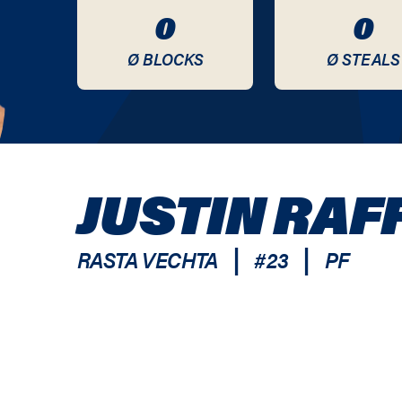
0
0
Ø BLOCKS
Ø STEALS
JUSTIN RAF
|
|
RASTA VECHTA
#
23
PF