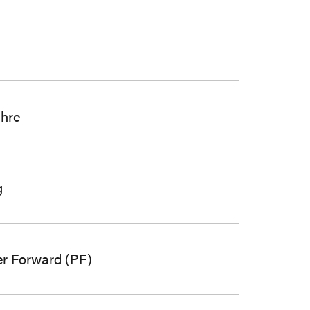
ahre
g
r Forward (PF)