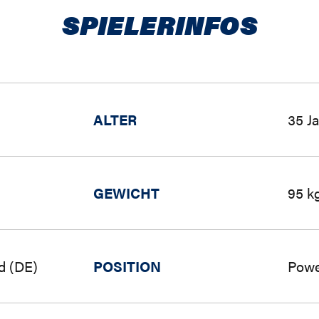
SPIELERINFOS
ALTER
35 J
GEWICHT
95 k
d (DE)
POSITION
Powe