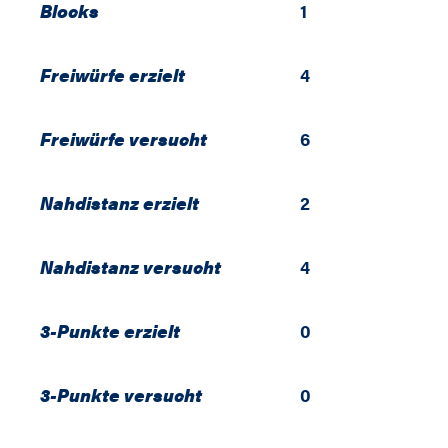
Blocks
1
Freiwürfe erzielt
4
Freiwürfe versucht
6
Nahdistanz erzielt
2
Nahdistanz versucht
4
3-Punkte erzielt
0
3-Punkte versucht
0