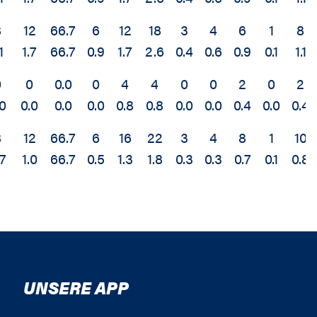
8
12
66.7
6
12
18
3
4
6
1
8
1
1.7
66.7
0.9
1.7
2.6
0.4
0.6
0.9
0.1
1.1
0
0
0.0
0
4
4
0
0
2
0
2
.0
0.0
0.0
0.0
0.8
0.8
0.0
0.0
0.4
0.0
0.4
8
12
66.7
6
16
22
3
4
8
1
10
.7
1.0
66.7
0.5
1.3
1.8
0.3
0.3
0.7
0.1
0.8
UNSERE APP