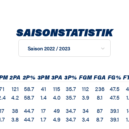
SAISONSTATISTIK
Saison 2022 / 2023
PM
2PA
2P%
3PM
3PA
3P%
FGM
FGA
FG%
F
71
121
58.7
41
115
35.7
112
236
47.5
2.4
4.2
58.7
1.4
4.0
35.7
3.9
8.1
47.5
1
17
38
44.7
17
49
34.7
34
87
39.1
1.7
3.8
44.7
1.7
4.9
34.7
3.4
8.7
39.1
1