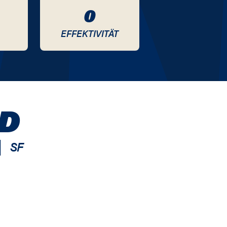
0
EFFEKTIVITÄT
D
|
SF