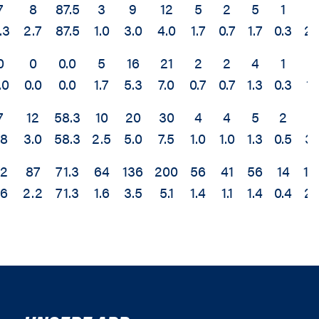
7
8
87.5
3
9
12
5
2
5
1
7
.3
2.7
87.5
1.0
3.0
4.0
1.7
0.7
1.7
0.3
2.
0
0
0.0
5
16
21
2
2
4
1
5
.0
0.0
0.0
1.7
5.3
7.0
0.7
0.7
1.3
0.3
1.
7
12
58.3
10
20
30
4
4
5
2
1
.8
3.0
58.3
2.5
5.0
7.5
1.0
1.0
1.3
0.5
3.
62
87
71.3
64
136
200
56
41
56
14
10
.6
2.2
71.3
1.6
3.5
5.1
1.4
1.1
1.4
0.4
2.