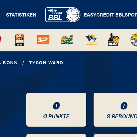
STATISTIKEN
EASYCREDIT BBL
SPO
S BONN
/
TYSON WARD
0
0
Ø PUNKTE
Ø REBOUN