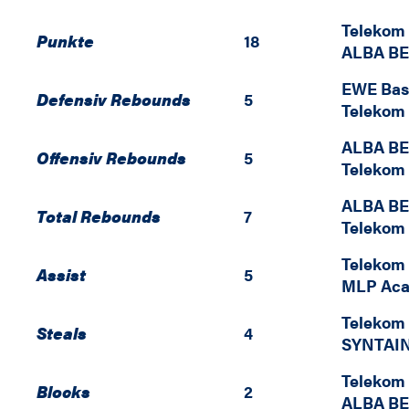
Telekom
Punkte
18
ALBA B
EWE Bas
Defensiv Rebounds
5
Telekom
ALBA B
Offensiv Rebounds
5
Telekom
ALBA B
Total Rebounds
7
Telekom
Telekom
Assist
5
MLP Aca
Telekom
Steals
4
SYNTAI
Telekom
Blocks
2
ALBA B