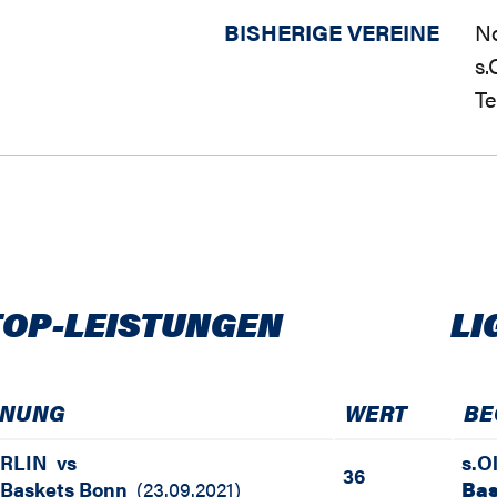
BISHERIGE VEREINE
No
s.
Te
TOP-LEISTUNGEN
LI
GNUNG
WERT
BE
ERLIN
vs
s.O
36
 Baskets Bonn
(
23.09.2021
)
Bas