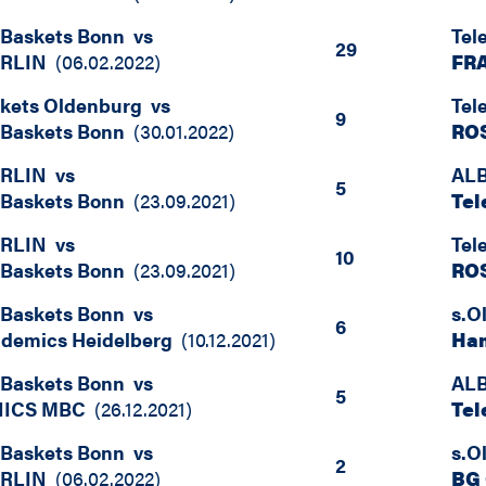
 Baskets Bonn
vs
Tel
29
ERLIN
(
06.02.2022
)
FR
kets Oldenburg
vs
Tel
9
 Baskets Bonn
(
30.01.2022
)
RO
ERLIN
vs
ALB
5
 Baskets Bonn
(
23.09.2021
)
Tel
ERLIN
vs
Tel
10
 Baskets Bonn
(
23.09.2021
)
RO
 Baskets Bonn
vs
s.O
6
demics Heidelberg
(
10.12.2021
)
Ha
 Baskets Bonn
vs
ALB
5
NICS MBC
(
26.12.2021
)
Tel
 Baskets Bonn
vs
s.O
2
ERLIN
(
06.02.2022
)
BG 