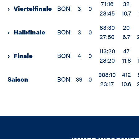
71:16
32
›
Viertelfinale
BON
3
0
23:45
10.7
83:30
20
›
Halbfinale
BON
3
0
27:50
6.7
113:20
47
›
Finale
BON
4
0
28:20
11.8
908:10
412
Saison
BON
39
0
23:17
10.6