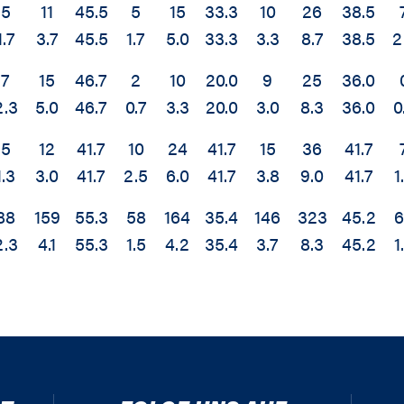
5
11
45.5
5
15
33.3
10
26
38.5
1.7
3.7
45.5
1.7
5.0
33.3
3.3
8.7
38.5
2
7
15
46.7
2
10
20.0
9
25
36.0
2.3
5.0
46.7
0.7
3.3
20.0
3.0
8.3
36.0
0
5
12
41.7
10
24
41.7
15
36
41.7
1.3
3.0
41.7
2.5
6.0
41.7
3.8
9.0
41.7
1
88
159
55.3
58
164
35.4
146
323
45.2
2.3
4.1
55.3
1.5
4.2
35.4
3.7
8.3
45.2
1