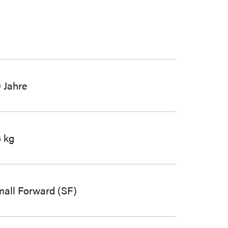
 Jahre
 kg
all Forward (SF)