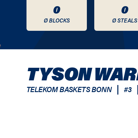
0
0
Ø BLOCKS
Ø STEALS
TYSON WAR
|
TELEKOM BASKETS BONN
#
3