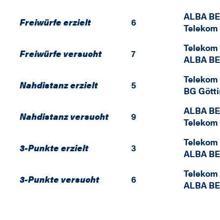
ALBA B
Freiwürfe erzielt
6
Telekom
Telekom
Freiwürfe versucht
7
ALBA B
Telekom
Nahdistanz erzielt
5
BG Gött
ALBA B
Nahdistanz versucht
9
Telekom
Telekom
3-Punkte erzielt
3
ALBA B
Telekom
3-Punkte versucht
6
ALBA B