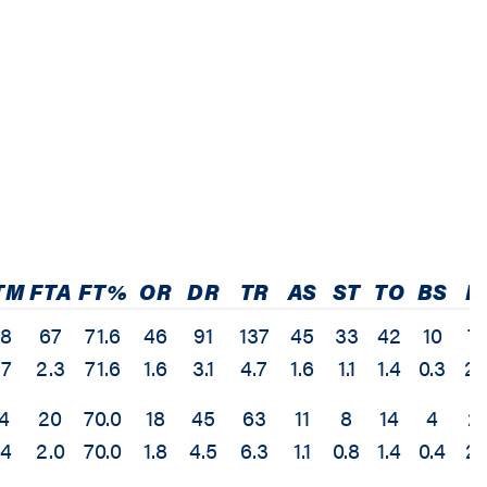
TM
FTA
FT%
OR
DR
TR
AS
ST
TO
BS
P
48
67
71.6
46
91
137
45
33
42
10
7
.7
2.3
71.6
1.6
3.1
4.7
1.6
1.1
1.4
0.3
2.
14
20
70.0
18
45
63
11
8
14
4
2
.4
2.0
70.0
1.8
4.5
6.3
1.1
0.8
1.4
0.4
2.