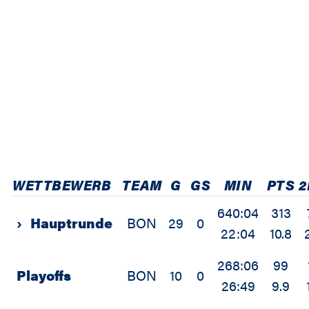
WETTBEWERB
TEAM
G
GS
MIN
PTS
2
640:04
313
›
Hauptrunde
BON
29
0
22:04
10.8
268:06
99
Playoffs
BON
10
0
26:49
9.9