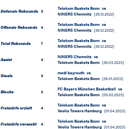
Telekom Baskets Bonn
vs
Defensiv Rebounds
3
NINERS Chemnitz
(
26.12.2022
)
Telekom Baskets Bonn
vs
Offensiv Rebounds
4
NINERS Chemnitz
(
26.12.2022
)
Telekom Baskets Bonn
vs
Total Rebounds
7
NINERS Chemnitz
(
26.12.2022
)
NINERS Chemnitz
vs
Assist
4
Telekom Baskets Bonn
(
26.03.2023
)
medi bayreuth
vs
Steals
3
Telekom Baskets Bonn
(
29.01.2023
)
FC Bayern München Basketball
vs
Blocks
2
Telekom Baskets Bonn
(
05.02.2023
)
Telekom Baskets Bonn
vs
Freiwürfe erzielt
4
Veolia Towers Hamburg
(
01.04.2023
)
Telekom Baskets Bonn
vs
Freiwürfe versucht
4
Veolia Towers Hamburg
(
01.04.2023
)