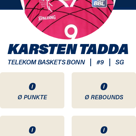
KARSTEN TADDA
|
|
TELEKOM BASKETS BONN
#
9
SG
0
0
Ø PUNKTE
Ø REBOUNDS
0
0