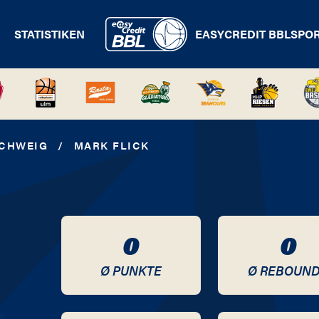
STATISTIKEN
EASYCREDIT BBL
SPO
CHWEIG
/
MARK FLICK
0
0
Ø PUNKTE
Ø REBOUN