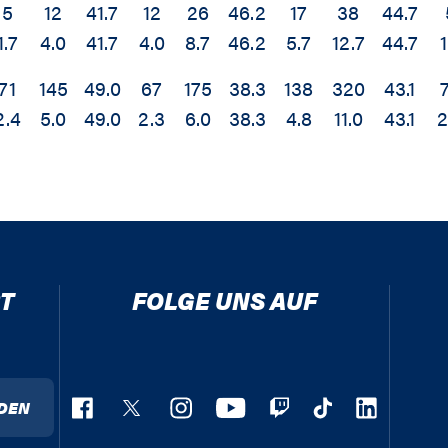
5
12
41.7
12
26
46.2
17
38
44.7
1.7
4.0
41.7
4.0
8.7
46.2
5.7
12.7
44.7
1
71
145
49.0
67
175
38.3
138
320
43.1
2.4
5.0
49.0
2.3
6.0
38.3
4.8
11.0
43.1
2
T
FOLGE UNS AUF
DEN