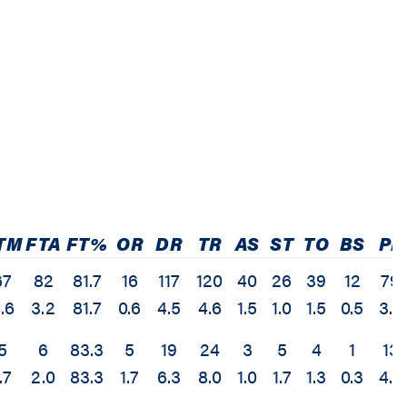
TM
FTA
FT%
OR
DR
TR
AS
ST
TO
BS
PF
67
82
81.7
16
117
120
40
26
39
12
79
.6
3.2
81.7
0.6
4.5
4.6
1.5
1.0
1.5
0.5
3.0
5
6
83.3
5
19
24
3
5
4
1
13
.7
2.0
83.3
1.7
6.3
8.0
1.0
1.7
1.3
0.3
4.3