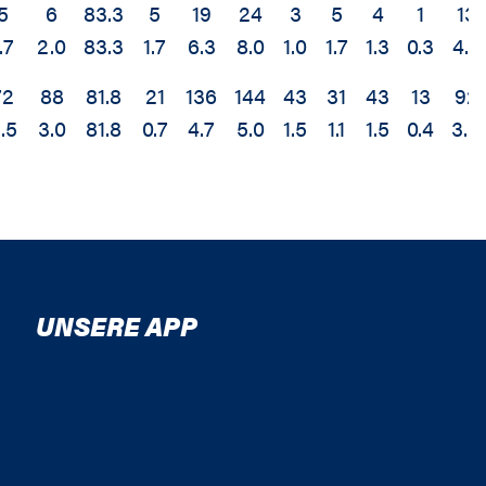
5
6
83.3
5
19
24
3
5
4
1
13
.7
2.0
83.3
1.7
6.3
8.0
1.0
1.7
1.3
0.3
4.3
72
88
81.8
21
136
144
43
31
43
13
92
.5
3.0
81.8
0.7
4.7
5.0
1.5
1.1
1.5
0.4
3.2
UNSERE APP