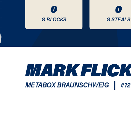
0
0
Ø BLOCKS
Ø STEALS
MARK FLIC
|
METABOX BRAUNSCHWEIG
#
12