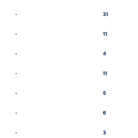
-
31
-
11
-
4
-
11
-
5
-
6
-
3