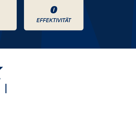
0
EFFEKTIVITÄT
K
|