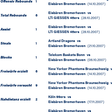
Offensiv Rebounds
1
Eisbären Bremerhaven
(
14.10.2007
)
Eisbären Bremerhaven
vs
Total Rebounds
6
LTi GIESSEN 46ers
(
28.10.2007
)
Eisbären Bremerhaven
vs
Assist
1
LTi GIESSEN 46ers
(
28.10.2007
)
Artland Dragons
vs
Steals
1
Eisbären Bremerhaven
(
21.10.2007
)
Telekom Baskets Bonn
vs
Blocks
1
Eisbären Bremerhaven
(
06.10.2007
)
New Yorker Phantoms Braunschweig
Freiwürfe erzielt
6
Eisbären Bremerhaven
(
14.10.2007
)
New Yorker Phantoms Braunschweig
Freiwürfe versucht
9
Eisbären Bremerhaven
(
14.10.2007
)
Köln 99ers
vs
Nahdistanz erzielt
2
Eisbären Bremerhaven
(
17.11.2007
)
Eisbären Bremerhaven
vs