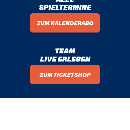
SPIELTERMINE
96 / 97
ZUM KALENDERABO
95 / 96
94 / 95
TEAM
93 / 94
LIVE ERLEBEN
92 / 93
ZUM TICKETSHOP
91 / 92
90 / 91
89 / 90
88 / 89