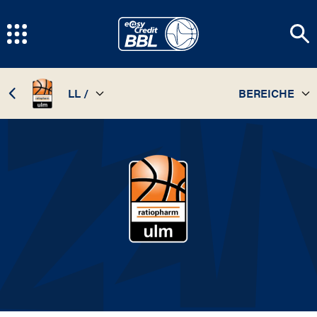
LL /
BEREICHE
TEAM
26 / 27
STATISTIKEN
25 / 26
SPIELPLAN
24 / 25
INFOS
23 / 24
22 / 23
21 / 22