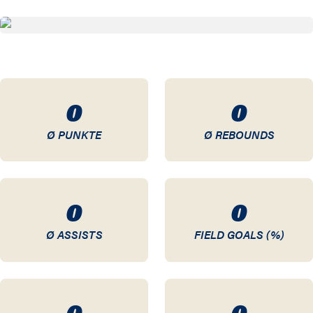
20 / 21
19 / 20
18 / 19
0
0
17 / 18
Ø PUNKTE
Ø REBOUNDS
16 / 17
15 / 16
0
0
14 / 15
Ø ASSISTS
FIELD GOALS (%)
13 / 14
12 / 13
0
0
11 / 12