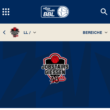
LL /
BEREICHE
TEAM
21 / 22
STATISTIKEN
20 / 21
SPIELPLAN
19 / 20
INFOS
18 / 19
17 / 18
16 / 17