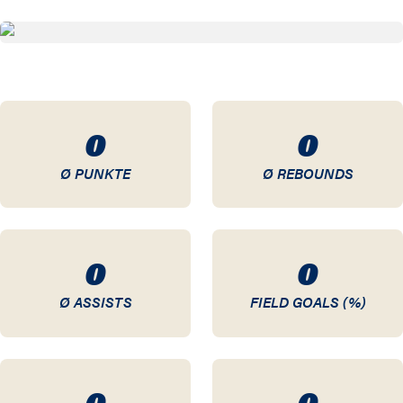
15 / 16
12 / 13
11 / 12
0
0
10 / 11
Ø PUNKTE
Ø REBOUNDS
09 / 10
08 / 09
0
0
07 / 08
Ø ASSISTS
FIELD GOALS (%)
06 / 07
05 / 06
0
0
04 / 05